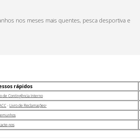
banhos nos meses mais quentes, pesca desportiva e
essos rápidos
o de Contingência Interno
ACC
-
Livro de Reclamações•
temunhos
acte-nos