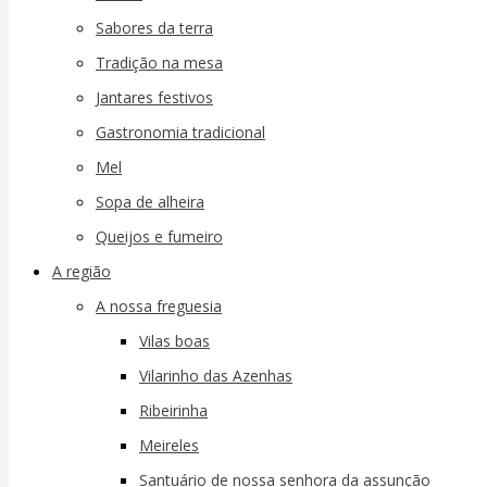
Sabores da terra
Tradição na mesa
Jantares festivos
Gastronomia tradicional
Mel
Sopa de alheira
Queijos e fumeiro
A região
A nossa freguesia
Vilas boas
Vilarinho das Azenhas
Ribeirinha
Meireles
Santuário de nossa senhora da assunção