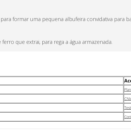
 para formar uma pequena albufeira convidativa para 
erro que extrai, para rega a água armazenada.
Ac
Plan
CNI
Tes
Cont